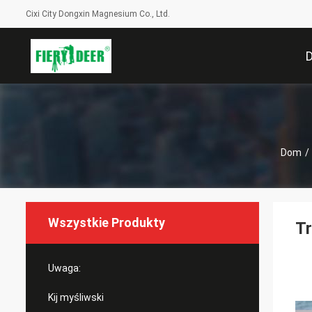
Cixi City Dongxin Magnesium Co., Ltd.
Dom
/
Wszystkie Produkty
Tr
Uwaga:
Kij myśliwski