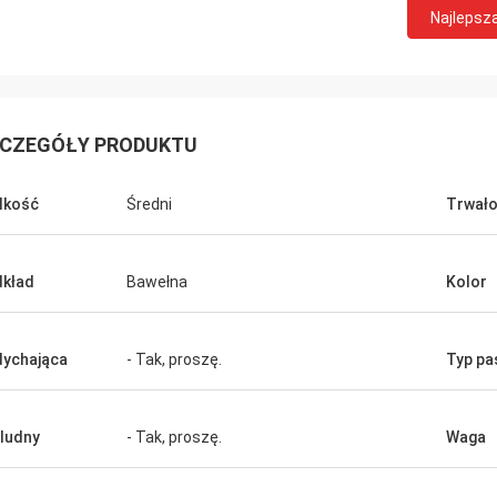
Najlepsz
CZEGÓŁY PRODUKTU
lkość
Średni
Trwał
kład
Bawełna
Kolor
ychająca
- Tak, proszę.
Typ pa
ludny
- Tak, proszę.
Waga