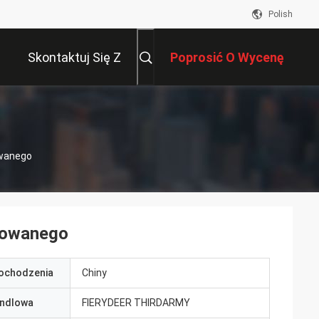
Polish
Skontaktuj Się Z
Poprosić O Wycenę
Nami
owanego
olowanego
pochodzenia
Chiny
ndlowa
FIERYDEER THIRDARMY