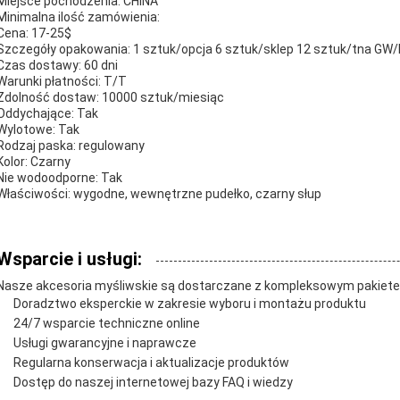
Miejsce pochodzenia: CHINA
Minimalna ilość zamówienia:
Cena: 17-25$
Szczegóły opakowania: 1 sztuk/opcja 6 sztuk/sklep 12 sztuk/tna GW/
Czas dostawy: 60 dni
Warunki płatności: T/T
Zdolność dostaw: 10000 sztuk/miesiąc
Oddychające: Tak
Wylotowe: Tak
Rodzaj paska: regulowany
Kolor: Czarny
Nie wodoodporne: Tak
Właściwości: wygodne, wewnętrzne pudełko, czarny słup
Wsparcie i usługi:
Nasze akcesoria myśliwskie są dostarczane z kompleksowym pakietem
Doradztwo eksperckie w zakresie wyboru i montażu produktu
24/7 wsparcie techniczne online
Usługi gwarancyjne i naprawcze
Regularna konserwacja i aktualizacje produktów
Dostęp do naszej internetowej bazy FAQ i wiedzy