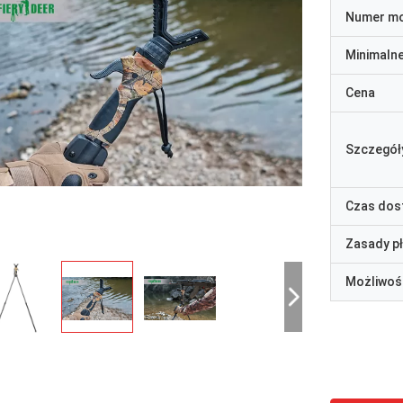
Numer m
Minimaln
Cena
Szczegół
Czas dos
Zasady p
Możliwoś