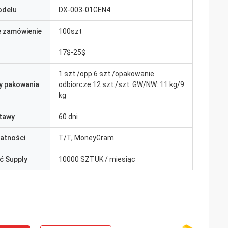
odelu
DX-003-01GEN4
e zamówienie
100szt
17$-25$
1 szt./opp 6 szt./opakowanie
y pakowania
odbiorcze 12 szt./szt. GW/NW: 11 kg/9
kg
tawy
60 dni
łatności
T/T, MoneyGram
ć Supply
10000 SZTUK / miesiąc