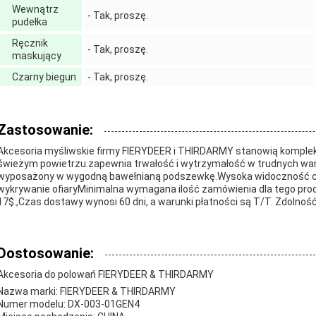
Wewnątrz
- Tak, proszę.
pudełka
Ręcznik
- Tak, proszę.
maskujący
Czarny biegun
- Tak, proszę.
Zastosowanie:
Akcesoria myśliwskie firmy FIERYDEER i THIRDARMY stanowią komple
świeżym powietrzu.zapewnia trwałość i wytrzymałość w trudnych warun
wyposażony w wygodną bawełnianą podszewkę.Wysoka widoczność cza
wykrywanie ofiaryMinimalna wymagana ilość zamówienia dla tego prod
17$.,Czas dostawy wynosi 60 dni, a warunki płatności są T/T. Zdolno
Dostosowanie:
Akcesoria do polowań FIERYDEER & THIRDARMY
Nazwa marki: FIERYDEER & THIRDARMY
Numer modelu: DX-003-01GEN4