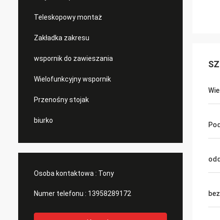
Teleskopowy montaż
Zakładka zakresu
wspornik do zawieszania
SZ
Wielofunkcyjny wspornik
Wie
Przenośny stojak
biurko
Pod
odd
Osoba kontaktowa :
Tony
Numer telefonu :
13958289172
bez