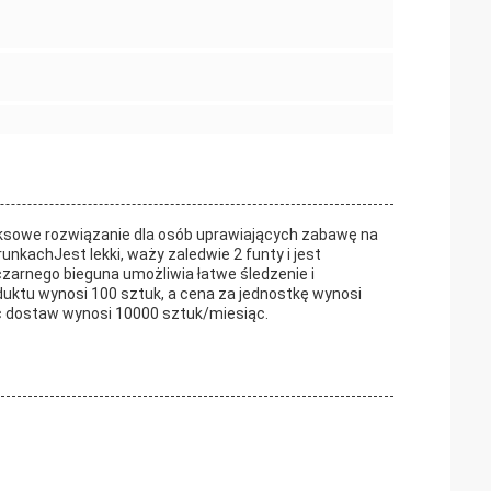
ksowe rozwiązanie dla osób uprawiających zabawę na
kachJest lekki, waży zaledwie 2 funty i jest
rnego bieguna umożliwia łatwe śledzenie i
uktu wynosi 100 sztuk, a cena za jednostkę wynosi
ść dostaw wynosi 10000 sztuk/miesiąc.