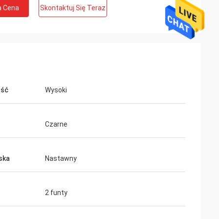
a Cena
Skontaktuj Się Teraz
ość
Wysoki
Czarne
ska
Nastawny
2 funty