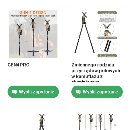
GEN4PRO
Zmiennego rodzaju
przyrządów polowych
w kamuflażu z
aluminiowym
nadwoziem,
Dom
Wyślij zapytanie
Wyślij zapytanie
odłączalną głową,
rozszerzalną
długością
Produkty
Filmy