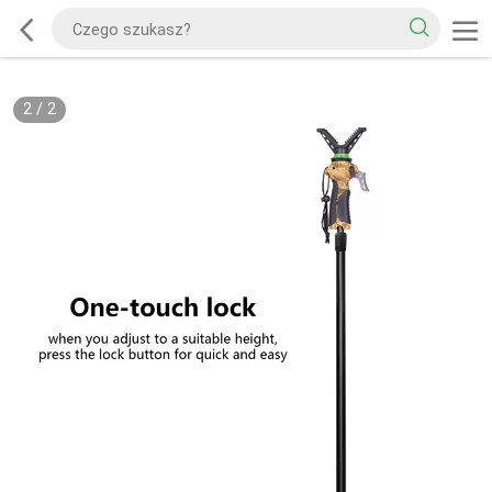
2
/
2