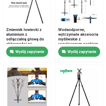
Pokaz VR
O nas
Zmiennik łowiecki z
Wodaodporne,
aluminium z
wytrzymałe akcesoria
odłączalną głową do
myśliwskie z
Wycieczka po fabryce
aktywności na
regulowanym paskiem
świeżym powietrzu
Wyślij zapytanie
Wyślij zapytanie
Kontrola jakości
Skontaktuj się z nami
Poprosić o wycenę
Uwaga: