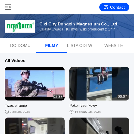
Contact
Cixi City Dongxin Magnesium Co., Ltd.
Quality Uwaga:, Kij myśliwski producent z Chin
DO DOMU
FILMY
LISTA ODTWARZANIA
WEBSITE
All Videos
02:37
00:07
Trzecie ramię
Pokój rysunkowy
April 26, 2024
February 18, 2024