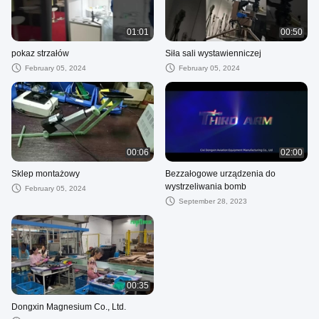
01:01
00:50
pokaz strzałów
Siła sali wystawienniczej
February 05, 2024
February 05, 2024
00:06
02:00
Sklep montażowy
Bezzałogowe urządzenia do
wystrzeliwania bomb
February 05, 2024
September 28, 2023
00:35
Dongxin Magnesium Co., Ltd.