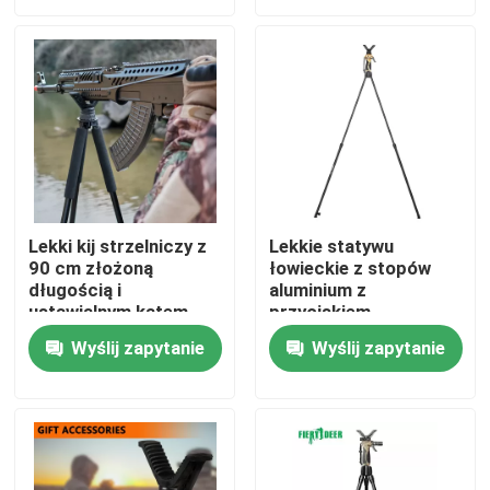
Pokaz VR
O nas
Wycieczka po fabryce
Lekki kij strzelniczy z
Lekkie statywu
90 cm złożoną
łowieckie z stopów
Kontrola jakości
długością i
aluminium z
ustawialnym kątem
przyciskiem
nogi
Skontaktuj się z nami
Wyślij zapytanie
Wyślij zapytanie
Poprosić o wycenę
Uwaga: