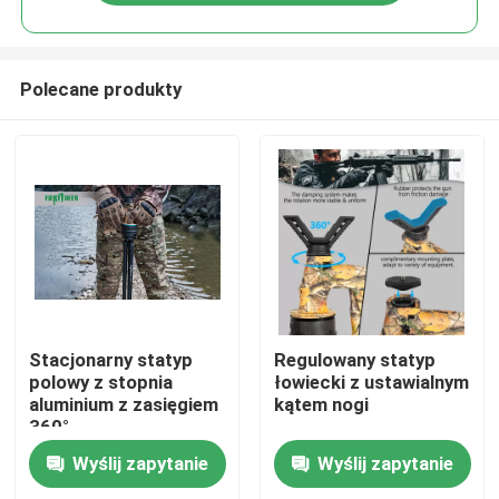
Polecane produkty
Dom
Stacjonarny statyp
Regulowany statyp
polowy z stopnia
łowiecki z ustawialnym
aluminium z zasięgiem
kątem nogi
Produkty
360°
Wyślij zapytanie
Wyślij zapytanie
Filmy