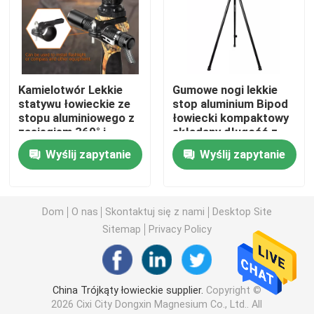
Kij myśliwski
Statyw myśliwski
Kamielotwór Lekkie
Gumowe nogi lekkie
statywu łowieckie ze
stop aluminium Bipod
stopu aluminiowego z
łowiecki kompaktowy
Uwaga:
zasięgiem 360° i
składany długość z
ergonomicznym
ergonomiczną
Wyślij zapytanie
Wyślij zapytanie
designem
Kij strzelecki
Dom
O nas
Skontaktuj się z nami
Desktop Site
Drążek spustowy
Sitemap
Privacy Policy
Trójstopnik do strzelania
China Trójkąty łowieckie supplier.
Copyright ©
Stoisko do strzelania
2026 Cixi City Dongxin Magnesium Co., Ltd.. All