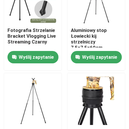
Pokaz VR
Fotografia Strzelanie
Aluminiowy stop
O nas
Bracket Vlogging Live
Łowiecki kij
Streaming Czarny
strzelniczy
7,5x7,5x60cm
Wycieczka po fabryce
Wyślij zapytanie
Wyślij zapytanie
Kontrola jakości
Skontaktuj się z nami
Poprosić o wycenę
Uwaga: