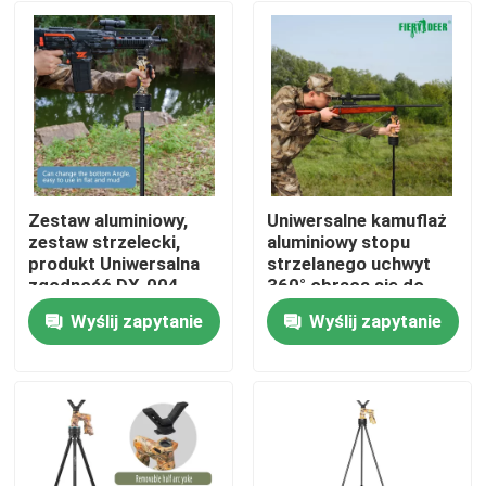
Zestaw aluminiowy,
Uniwersalne kamuflaż
zestaw strzelecki,
aluminiowy stopu
produkt Uniwersalna
strzelanego uchwyt
zgodność DX-004-
360° obraca się do
02GEN6
precyzyjnego
Wyślij zapytanie
Wyślij zapytanie
celowania w polowaniu
Dom
Produkty
Filmy