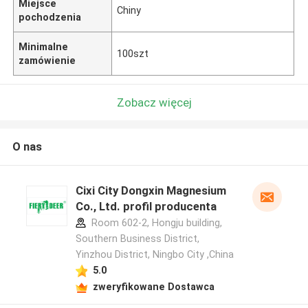
Miejsce
Chiny
pochodzenia
Minimalne
100szt
zamówienie
Zobacz więcej
O nas
Cixi City Dongxin Magnesium
Co., Ltd. profil producenta
Room 602-2, Hongju building,
Southern Business District,
Yinzhou District, Ningbo City ,China
5.0
zweryfikowane Dostawca