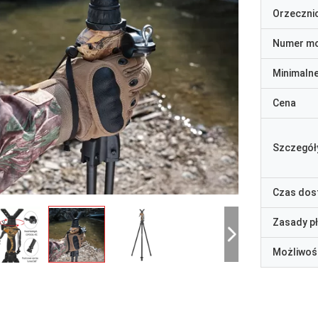
Orzeczni
Numer m
Minimaln
Cena
Szczegół
Czas dos
Zasady p
Możliwoś