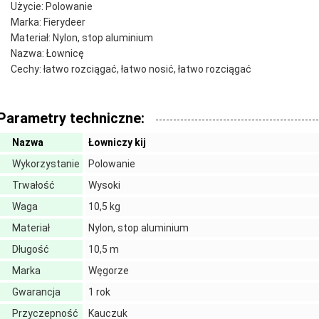
Użycie: Polowanie
Marka: Fierydeer
Materiał: Nylon, stop aluminium
Nazwa: Łownicę
Cechy: łatwo rozciągać, łatwo nosić, łatwo rozciągać
Parametry techniczne:
Nazwa
Łowniczy kij
Wykorzystanie
Polowanie
Trwałość
Wysoki
Waga
10,5 kg
Materiał
Nylon, stop aluminium
Długość
10,5 m
Marka
Węgorze
Gwarancja
1 rok
Przyczepność
Kauczuk