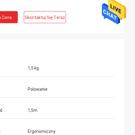
a Cena
Skontaktuj Się Teraz
1,5 kg
Polowanie
ść
1,5m
t
Ergonomiczny