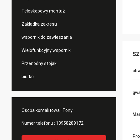
Teleskopowy montaż
Zakładka zakresu
wspornik do zawieszania
Wielofunkcyjny wspornik
SZ
Przenośny stojak
chw
biurko
gwa
Osoba kontaktowa :
Tony
Ma
Numer telefonu :
13958289172
Pro