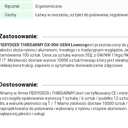
Ręcznik
Ergonomiczne
Cechy
Łatwy w noszeniu, sztylet do polowania, regulowa
Zastosowanie:
FIERYDEER THIRDARMY DX-004-GEN4 Łownicę
jest przeznaczony do 
jakości złoża nylonu i aluminium, trwałego i o tradycyjnym wyglądzie.J
zamówienia 100 sztuk. Cena za sztukę wynosi 35$, z GW/NW 11kgs/9kg
T/T. Możliwość dostaw wynosi 10000 sztuk/miesiąc.który jest idealny 
i lekkiej konstrukcji, zapewni ci optymalne doświadczenie zdjęciowe.
Dostosowanie:
Witamy w firmie FIERYDEER i THIRDARMY!Jest certyfikowany CE i minim
a szczegóły opakowania wynoszą 1 sztukę / 6 sztuk / pudełko 12 sztuk
dni, a warunki płatności są T / T.Mamy zdolność dostaw 10000 sztuk /
zaprojektowany do polowania i wykonany z nylonu i stopów aluminium
najlepszej jakości i usługi.