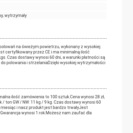
ny, wytrzymały
polowań na świeżym powietrzu, wykonany z wysokiej
est certyfikowany przez CE i ma minimalną ilość
s. Czas dostawy wynosi 60 dni, a warunki płatności są
do polowania i strzelaniaDzięki wysokiej wytrzymałości
alna ilość zamówienia to 100 sztuk.Cena wynosi 28 zł,
 / ton GW / NW: 11 kg / 9 kg. Czas dostawy wynosi 60
 miesiąc i nasz produkt jest bardzo trwałyJest
. Gwarancja wynosi 1 rok.Możesz nam zaufać dla