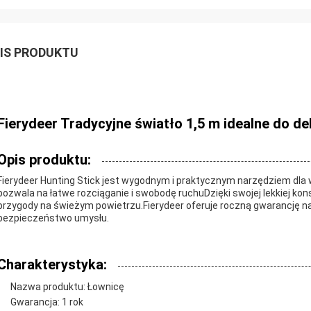
IS PRODUKTU
Fierydeer Tradycyjne światło 1,5 m idealne do de
Opis produktu:
Fierydeer Hunting Stick jest wygodnym i praktycznym narzędziem dla
pozwala na łatwe rozciąganie i swobodę ruchuDzięki swojej lekkiej konstr
przygody na świeżym powietrzu.Fierydeer oferuje roczną gwarancję na
bezpieczeństwo umysłu.
Charakterystyka:
Nazwa produktu: Łownicę
Gwarancja: 1 rok