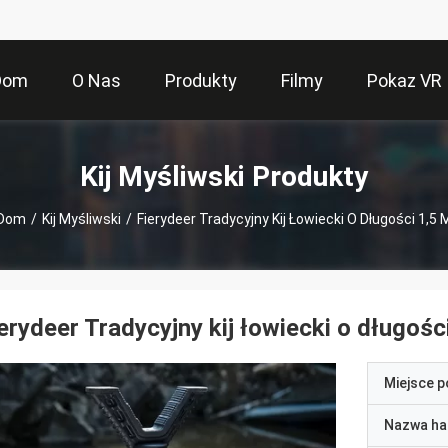
Dom
O Nas
Produkty
Filmy
Pokaz VR
Kij Myśliwski Produkty
Dom
/
Kij Myśliwski
/
Fierydeer Tradycyjny Kij Łowiecki O Długości 1,5 
erydeer Tradycyjny kij łowiecki o długośc
Miejsce 
Nazwa ha