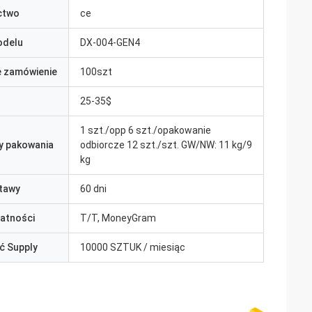
ctwo
ce
odelu
DX-004-GEN4
e zamówienie
100szt
25-35$
1 szt./opp 6 szt./opakowanie
y pakowania
odbiorcze 12 szt./szt. GW/NW: 11 kg/9
kg
tawy
60 dni
łatności
T/T, MoneyGram
ć Supply
10000 SZTUK / miesiąc