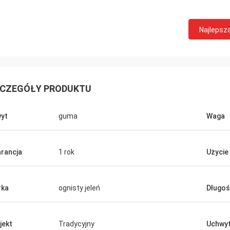
Najlepsz
CZEGÓŁY PRODUKTU
yt
guma
Waga
rancja
1 rok
Użycie
rka
ognisty jeleń
Długo
jekt
Tradycyjny
Uchwy