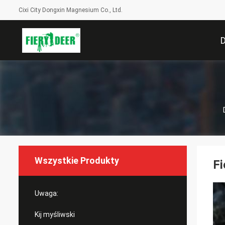
Cixi City Dongxin Magnesium Co., Ltd.
Wszystkie Produkty
Fi
Uwaga:
Kij myśliwski