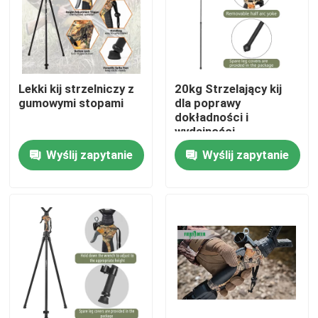
Pokaz VR
O nas
Lekki kij strzelniczy z
20kg Strzelający kij
gumowymi stopami
dla poprawy
dokładności i
Wycieczka po fabryce
wydajności
Wyślij zapytanie
Wyślij zapytanie
Kontrola jakości
Skontaktuj się z nami
Poprosić o wycenę
Uwaga: