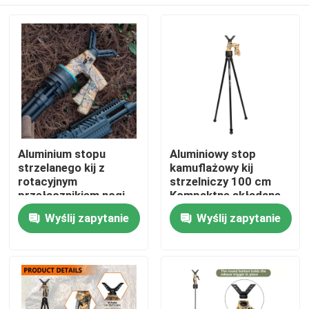
Aluminium stopu
Aluminiowy stop
strzelanego kij z
kamuflażowy kij
rotacyjnym
strzelniczy 100 cm
przełącznikiem nogi
Kompaktne składane
blokada gumowych
długości rotacyjne
Dom
Wyślij zapytanie
Wyślij zapytanie
stóp i 20 kg
przełączniki
pojemności
ładunkowej
Produkty
Filmy