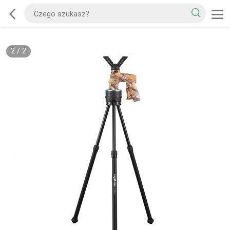
2
/
2