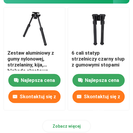
Strzelanie na bipodzie
Dwójnóg karabinu myśliwskiego
Akcesoria myśliwskie
Zestaw aluminiowy z
6 cali statyp
gumy nylonowej,
strzelniczy czarny słup
strzelaniny, kija,
z gumowymi stopami
Pasek wyzwalacza
blokada skrętowa,
blokada nogi
Najlepsza cena
Najlepsza cena
Stojak na aparat
Skontaktuj się z
Skontaktuj się z
Teleskopowy montaż
nami
nami
Zobacz więcej
Zakładka zakresu