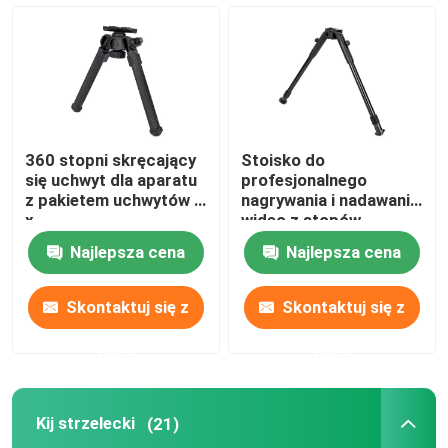
Kij myśliwski
Statyw myśliwski
360 stopni skręcający
Stoisko do
Uwaga:
się uchwyt dla aparatu
profesjonalnego
z pakietem uchwytów 1
nagrywania i nadawania
x
wideo z stopów
aluminium
Kij strzelecki
Najlepsza cena
Najlepsza cena
Drążek spustowy
Skontaktuj się z
Skontaktuj się z
nami
nami
Trójstopnik do strzelania
Kij strzelecki
(21)
Stoisko do strzelania