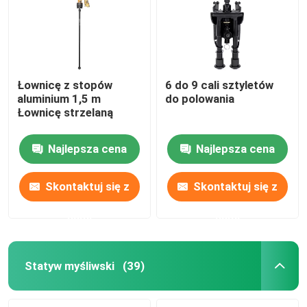
Łownicę z stopów
6 do 9 cali sztyletów
aluminium 1,5 m
do polowania
Łownicę strzelaną
Najlepsza cena
Najlepsza cena
Skontaktuj się z
Skontaktuj się z
nami
nami
Dom
Produkty
Statyw myśliwski
(39)
Filmy