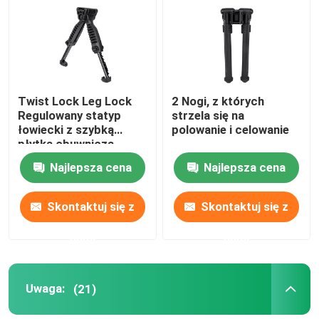
Pokaz VR
O nas
Twist Lock Leg Lock
2 Nogi, z których
Regulowany statyp
strzela się na
łowiecki z szybką
polowanie i celowanie
Wycieczka po fabryce
płytką obuwniczą
Najlepsza cena
Najlepsza cena
Kontrola jakości
Skontaktuj się z
Skontaktuj się z
Skontaktuj się z nami
nami
nami
Poprosić o wycenę
Uwaga:
(21)
Uwaga: