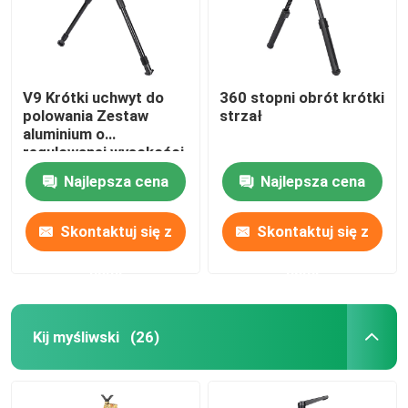
V9 Krótki uchwyt do
360 stopni obrót krótki
polowania Zestaw
strzał
aluminium o
regulowanej wysokości
Najlepsza cena
Najlepsza cena
Skontaktuj się z
Skontaktuj się z
nami
nami
Kij myśliwski
(26)