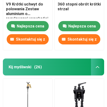
V9 Krótki uchwyt do
360 stopni obrót krótki
polowania Zestaw
strzał
wspornik do zawieszania
aluminium o
regulowanej wysokości
Wielofunkcyjny wspornik
Najlepsza cena
Najlepsza cena
Skontaktuj się z
Skontaktuj się z
Przenośny stojak
nami
nami
biurko
Kij myśliwski
(26)