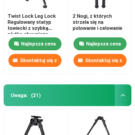
Twist Lock Leg Lock
2 Nogi, z których
Regulowany statyp
strzela się na
łowiecki z szybką
polowanie i celowanie
płytką obuwniczą
Najlepsza cena
Najlepsza cena
Skontaktuj się z
Skontaktuj się z
nami
nami
Uwaga:
(21)