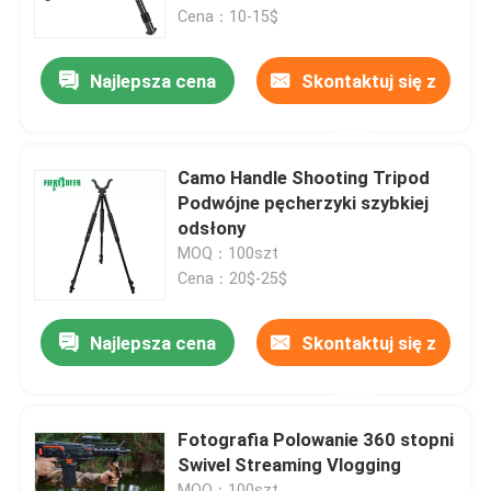
Cena：10-15$
Pokaz VR
Najlepsza cena
Skontaktuj się z
nami
O nas
Camo Handle Shooting Tripod
Wycieczka po fabryce
Podwójne pęcherzyki szybkiej
odsłony
MOQ：100szt
Kontrola jakości
Cena：20$-25$
Skontaktuj się z nami
Najlepsza cena
Skontaktuj się z
nami
Poprosić o wycenę
Fotografia Polowanie 360 stopni
Swivel Streaming Vlogging
Uwaga:
MOQ：100szt