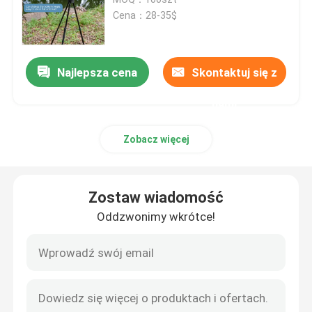
Cena：28-35$
Kij myśliwski
Najlepsza cena
Skontaktuj się z
Statyw myśliwski
nami
Uwaga:
Zobacz więcej
Kij strzelecki
Zostaw wiadomość
Drążek spustowy
Oddzwonimy wkrótce!
Trójstopnik do strzelania
Stoisko do strzelania