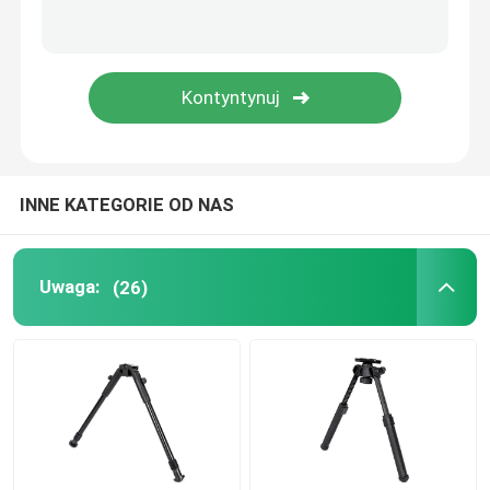
Strzelanie na bipodzie
Dwójnóg karabinu myśliwskiego
Akcesoria myśliwskie
INNE KATEGORIE OD NAS
Pasek wyzwalacza
Uwaga:
(26)
Stojak na aparat
Teleskopowy montaż
Zakładka zakresu