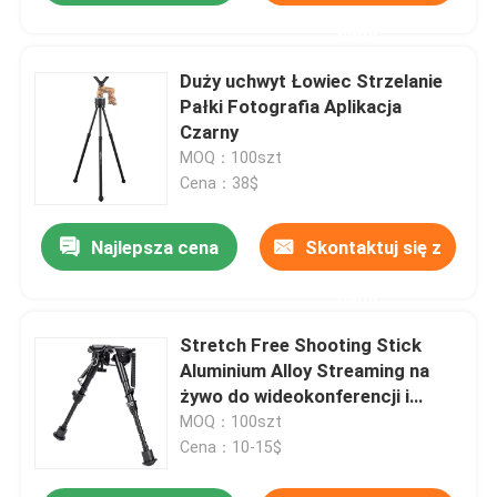
nami
Duży uchwyt Łowiec Strzelanie
Pałki Fotografia Aplikacja
Czarny
MOQ：100szt
Cena：38$
Najlepsza cena
Skontaktuj się z
nami
Stretch Free Shooting Stick
Aluminium Alloy Streaming na
żywo do wideokonferencji i
transmisji
MOQ：100szt
Cena：10-15$