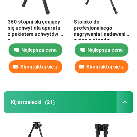
360 stopni skręcający
Stoisko do
się uchwyt dla aparatu
profesjonalnego
z pakietem uchwytów 1
nagrywania i nadawania
x
wideo z stopów
aluminium
Najlepsza cena
Najlepsza cena
Skontaktuj się z
Skontaktuj się z
nami
nami
Kij strzelecki
(21)