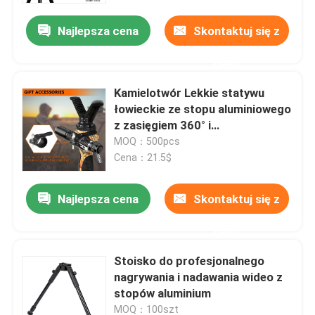
Najlepsza cena
Skontaktuj się z
nami
Kamielotwór Lekkie statywu
łowieckie ze stopu aluminiowego
z zasięgiem 360° i
ergonomicznym designem
MOQ：500pcs
Cena：21.5$
Najlepsza cena
Skontaktuj się z
Dom
nami
Stoisko do profesjonalnego
Produkty
nagrywania i nadawania wideo z
stopów aluminium
Filmy
MOQ：100szt